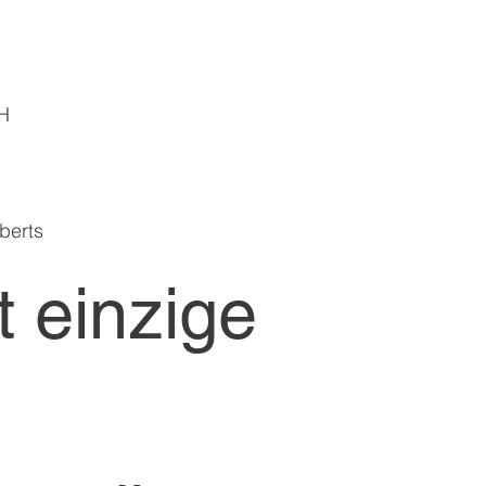
H
berts
t einzige