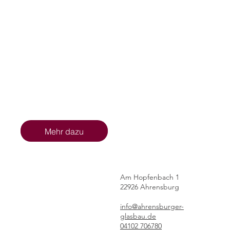
Mehr dazu
Mehr dazu
Am Hopfenbach 1
22926 Ahrensburg
info@ahrensburger-
glasbau.de
04102 706780