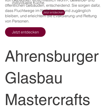
von Gebäuden, einschließlich Wohn-, Gewerbe- und
individuelle Küche.
öffentlichen Gebäuden, entscheidend. Sie sorgen dafür,
dass Fluchtwege im Notfall sicher und zugänglich
Jetzt entdecken
bleiben, und erleichtern die Evakuierung und Rettung
von Personen.
Jetzt entdecken
Ahrensburger
Glasbau
Mastercrafts