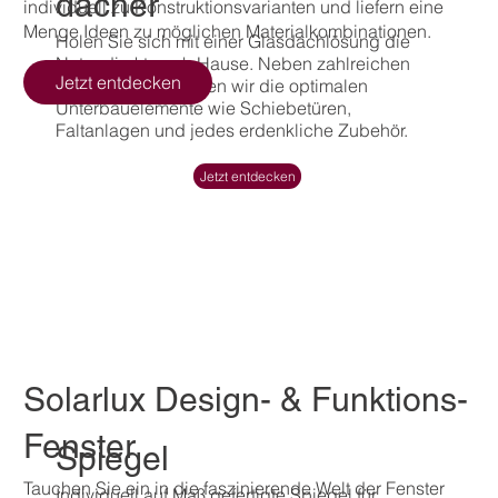
dächer
individuell zu Konstruktionsvarianten und liefern eine
Menge Ideen zu möglichen Materialkombinationen.
​Holen Sie sich mit einer Glasdachlösung die
Natur direkt nach Hause. Neben zahlreichen
Jetzt entdecken
Dachvarianten bieten wir die optimalen
Unterbauelemente wie Schiebetüren,
Faltanlagen und jedes erdenkliche Zubehör.
Jetzt entdecken
Solarlux Design- & Funktions-
Fenster
Spiegel
Tauchen Sie ein in die faszinierende Welt der Fenster
Individuell auf Maß gefertigte Spiegel für