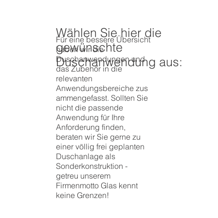
Wählen Sie hier die
Für eine bessere Übersicht
gewünschte
haben wir die
Duschanwendungen und
Duschanwendung aus:
das Zubehör in die
relevanten
Anwendungsbereiche zus
ammengefasst. Sollten Sie
nicht die passende
Anwendung für Ihre
Anforderung finden,
beraten wir Sie gerne zu
einer völlig frei geplanten
Duschanlage als
Sonderkonstruktion -
getreu unserem
Firmenmotto Glas kennt
keine Grenzen!